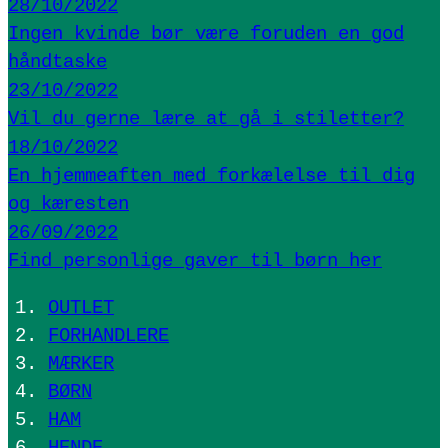
28/10/2022
Ingen kvinde bør være foruden en god
håndtaske
23/10/2022
Vil du gerne lære at gå i stiletter?
18/10/2022
En hjemmeaften med forkælelse til dig
og kæresten
26/09/2022
Find personlige gaver til børn her
OUTLET
FORHANDLERE
MÆRKER
BØRN
HAM