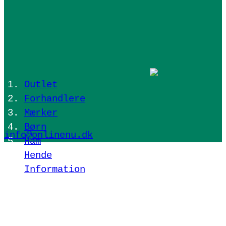
Outlet
Forhandlere
Mærker
Børn
info@onlinenu.dk
Ham
Hende
Information