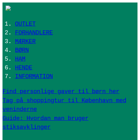
OUTLET
FORHANDLERE
MÆRKER
BØRN
HAM
HENDE
INFORMATION
Find personlige gaver til børn her
Tag på shoppingtur til København med
veninderne
Guide: Hvordan man bruger
stiksavklinger