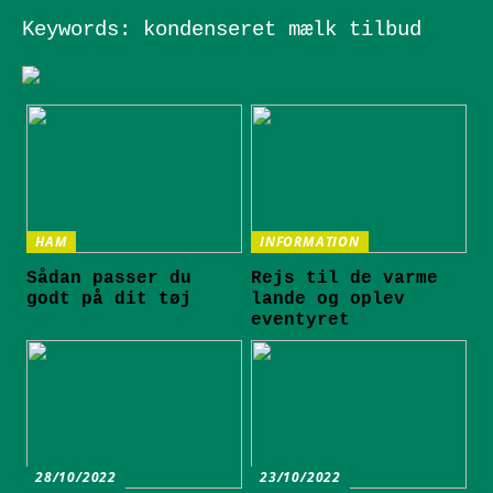
Keywords: kondenseret mælk tilbud
HAM
INFORMATION
Sådan passer du
Rejs til de varme
godt på dit tøj
lande og oplev
eventyret
28/10/2022
23/10/2022