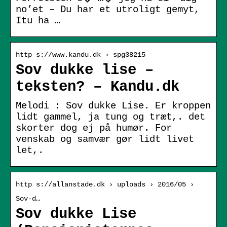
no’et – Du har et utroligt gemyt,
Itu ha …
http s://www.kandu.dk › spg38215
Sov dukke lise –
teksten? – Kandu.dk
Melodi : Sov dukke Lise. Er kroppen
lidt gammel, ja tung og træt,. det
skorter dog ej på humør. For
venskab og samvær gør lidt livet
let,.
http s://allanstade.dk › uploads › 2016/05 ›
Sov-d…
Sov dukke Lise