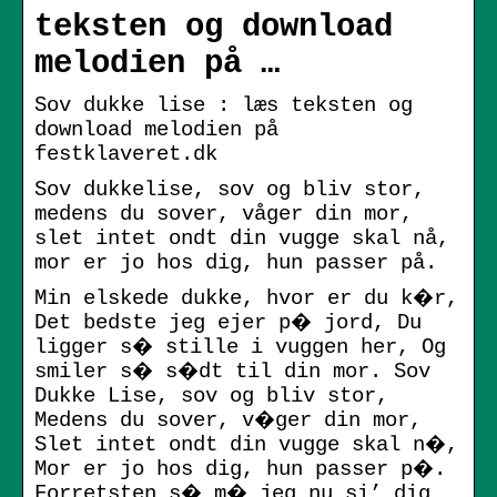
teksten og download
melodien på …
Sov dukke lise : læs teksten og
download melodien på
festklaveret.dk
Sov dukkelise, sov og bliv stor,
medens du sover, våger din mor,
slet intet ondt din vugge skal nå,
mor er jo hos dig, hun passer på.
Min elskede dukke, hvor er du k�r,
Det bedste jeg ejer p� jord, Du
ligger s� stille i vuggen her, Og
smiler s� s�dt til din mor. Sov
Dukke Lise, sov og bliv stor,
Medens du sover, v�ger din mor,
Slet intet ondt din vugge skal n�,
Mor er jo hos dig, hun passer p�.
Forretsten s� m� jeg nu si’ dig