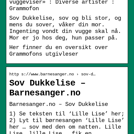
vuggeviser» : Diverse artister :
Grammofon
Sov Dukkelise, sov og bli stor, og
mens du sover, våker din mor.
Ingenting vondt din vugge skal nå.
Mor er jo hos deg, hun passer på.
Her finner du en oversikt over
Grammofons utgivleser
http s://www.barnesanger.no › sov-d…
Sov Dukkelise –
Barnesanger.no
Barnesanger.no – Sov Dukkelise
1) Se teksten til ‘Lille Lise’ her;
2) Lyt til børnesangen ‘Lille Lise’
her … sov med den om natten. Lille
Lise, lille Lise … fik en