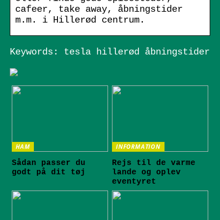
cafeer, take away, åbningstider
m.m. i Hillerød centrum.
Keywords: tesla hillerød åbningstider
HAM
INFORMATION
Sådan passer du
Rejs til de varme
godt på dit tøj
lande og oplev
eventyret