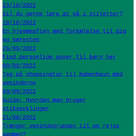
23/10/2022
Vil du gerne lære at gå i stiletter?
18/10/2022
En hjemmeaften med forkælelse til dig
og kæresten
26/09/2022
Find personlige gaver til børn her
09/09/2022
Tag på shoppingtur til København med
veninderne
09/09/2022
Guide: Hvordan man bruger
stiksavklinger
21/08/2022
Trænger venindegruppen til en rejse
sammen?