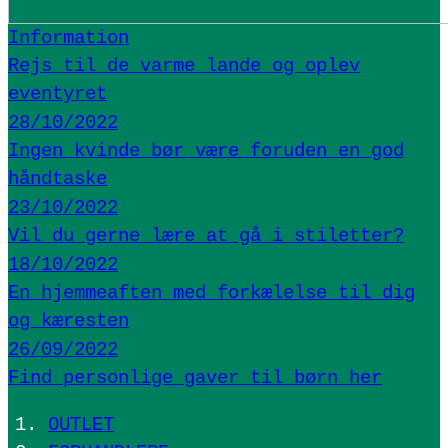
Information
Rejs til de varme lande og oplev
eventyret
28/10/2022
Ingen kvinde bør være foruden en god
håndtaske
23/10/2022
Vil du gerne lære at gå i stiletter?
18/10/2022
En hjemmeaften med forkælelse til dig
og kæresten
26/09/2022
Find personlige gaver til børn her
OUTLET