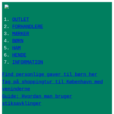
OUTLET
FORHANDLERE
MÆRKER
BØRN
HAM
HENDE
INFORMATION
Find personlige gaver til børn her
Tag på shoppingtur til København med
veninderne
Guide: Hvordan man bruger
stiksavklinger