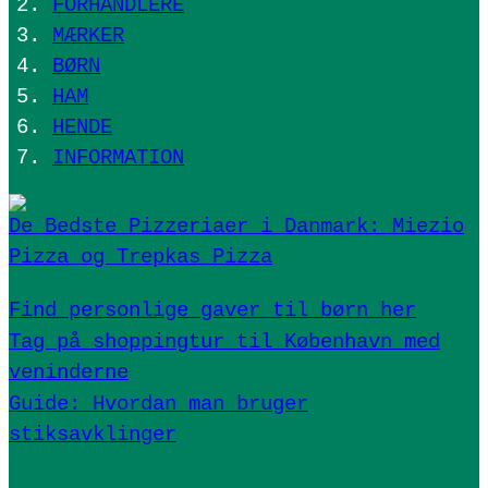
FORHANDLERE
MÆRKER
BØRN
HAM
HENDE
INFORMATION
De Bedste Pizzeriaer i Danmark: Miezio
Pizza og Trepkas Pizza
Find personlige gaver til børn her
Tag på shoppingtur til København med
veninderne
Guide: Hvordan man bruger
stiksavklinger